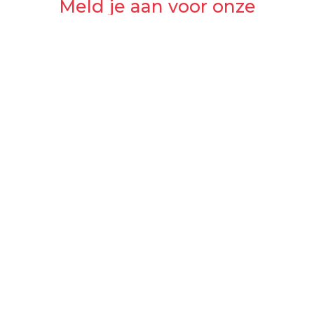
Meld je aan voor onze
nieuwsbrief
NU AANMELDEN
Onze Missie
Onze Kinderen
Onze Artsen
Onze Missies
Onze Vrijwilligers
Kom In Actie